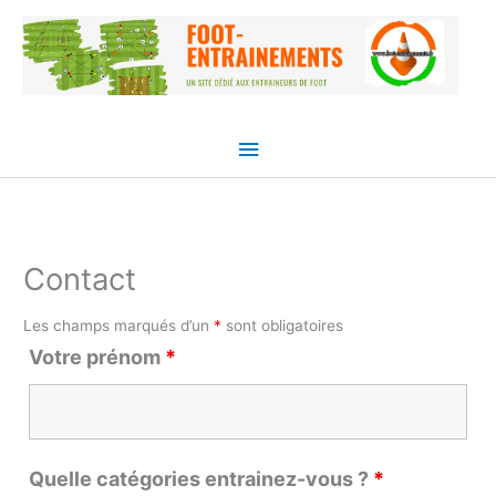
Aller
Menu
au
principal
contenu
Contact
Les champs marqués d’un
*
sont obligatoires
Votre prénom
*
Quelle catégories entrainez-vous ?
*