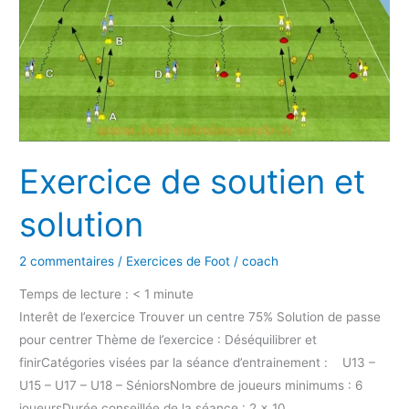
soutien
et
solution
Exercice de soutien et
solution
2 commentaires
/
Exercices de Foot
/
coach
Temps de lecture :
< 1
minute
Interêt de l’exercice Trouver un centre 75% Solution de passe
pour centrer Thème de l’exercice : Déséquilibrer et
finirCatégories visées par la séance d’entrainement : U13 –
U15 – U17 – U18 – SéniorsNombre de joueurs minimums : 6
joueursDurée conseillée de la séance : 2 x 10