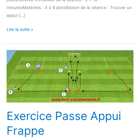
minutesMatériels : 4 à 8 plotsRaison de la séance : Trouver un
appui […]
Lire la suite »
Exercice
Passe
Appui
Frappe
Exercice Passe Appui
Frappe