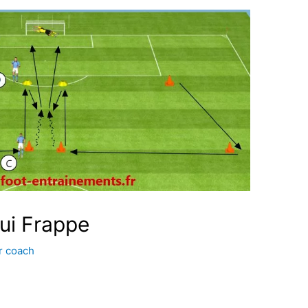
ui Frappe
r
coach