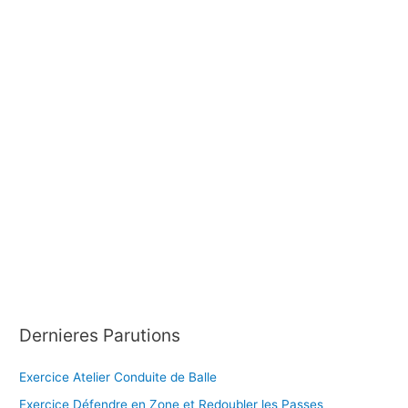
h
e
r
:
Dernieres Parutions
Exercice Atelier Conduite de Balle
Exercice Défendre en Zone et Redoubler les Passes