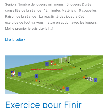
Seniors Nombre de joueurs minimums : 6 joueurs Durée
conseillée de la séance : 12 minutes Matériels : 6 coupelles
Raison de la séance : La réactivité des joueurs Cet
exercice de foot va vous mettre en action avec les joueurs.
Moi le premier je suis d’avis […]
Lire la suite »
Exercice
pour
Finir
dans
l’effort
Exercice pour Finir