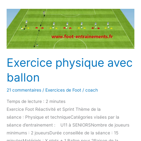
Exercice
physique
avec
ballon
Exercice physique avec
ballon
21 commentaires
/
Exercices de Foot
/
coach
Temps de lecture :
2
minutes
Exercice Foot Réactivité et Sprint Thème de la
séance : Physique et techniqueCatégories visées par la
séance d’entrainement : U11 à SENIORSNombre de joueurs
minimums : 2 joueursDurée conseillée de la séance : 15
minutesMatériels : X plots + 1 Ballon pour 2Raison de la