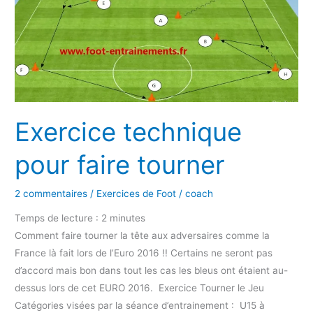
faire
tourner
Exercice technique
pour faire tourner
2 commentaires
/
Exercices de Foot
/
coach
Temps de lecture :
2
minutes
Comment faire tourner la tête aux adversaires comme la
France là fait lors de l’Euro 2016 !! Certains ne seront pas
d’accord mais bon dans tout les cas les bleus ont étaient au-
dessus lors de cet EURO 2016. Exercice Tourner le Jeu
Catégories visées par la séance d’entrainement : U15 à