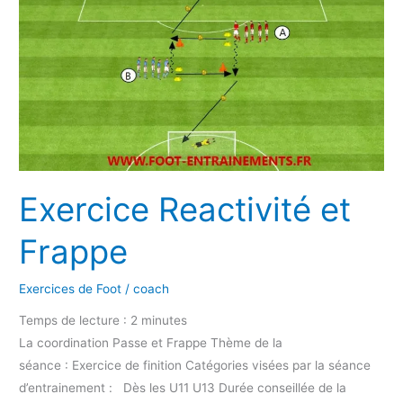
et
Frappe
Exercice Reactivité et
Frappe
Exercices de Foot
/
coach
Temps de lecture :
2
minutes
La coordination Passe et Frappe Thème de la
séance : Exercice de finition Catégories visées par la séance
d’entrainement : Dès les U11 U13 Durée conseillée de la