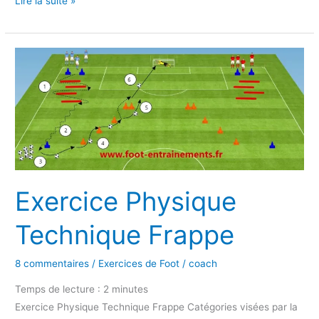
Lire la suite »
Exercice
Physique
Technique
Frappe
Exercice Physique
Technique Frappe
8 commentaires
/
Exercices de Foot
/
coach
Temps de lecture :
2
minutes
Exercice Physique Technique Frappe Catégories visées par la