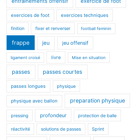
entrainements offensif
exercice de foot
exercices de foot
exercices techniques
finition
fixer et renverser
football feminin
frappe
jeu
jeu offensif
livre
ligament croisé
Mise en situation
passes
passes courtes
passes longues
physique
preparation physique
physique avec ballon
profondeur
pressing
protection de balle
réactivité
solutions de passes
Sprint