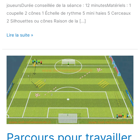
joueursDurée conseillée de la séance : 12 minutesMatériels : 1
coupelle 2 cônes 1 Échelle de rythme 5 mini haies 5 Cerceaux
2 Silhouettes ou cônes Raison de la […]
Lire la suite »
Parcours
pour
travailler
la
frappe
Parcours pour travailler