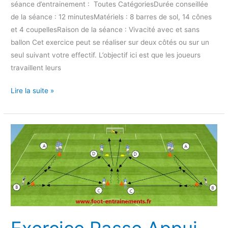
séance d’entrainement : Toutes CatégoriesDurée conseillée
de la séance : 12 minutesMatériels : 8 barres de sol, 14 cônes
et 4 coupellesRaison de la séance : Vivacité avec et sans
ballon Cet exercice peut se réaliser sur deux côtés ou sur un
seul suivant votre effectif. L’objectif ici est que les joueurs
travaillent leurs
Lire la suite »
Exercice
Passe
Appui
Frappe
2