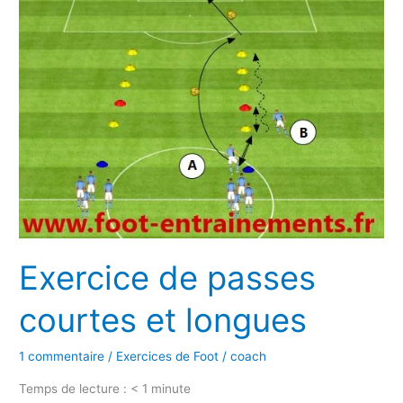
passes
courtes
et
longues
Exercice de passes
courtes et longues
1 commentaire
/
Exercices de Foot
/
coach
Temps de lecture :
< 1
minute